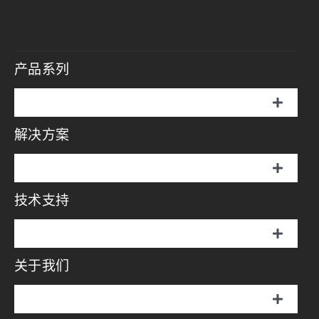
产品系列
切
换
解决方案
伞罩灯
导
航
切
说明书
换
技术支持
摄影方案
导
航
画册
切
影视方案
换
关于我们
伞罩灯
导
视频中心
航
直播方案
切
说明书