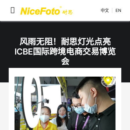
跳
中文
|
EN
到
切
内
换
容
耐思产品
导
风雨无阻！耐思灯光点亮
解决方案
ICBE国际跨境电商交易博览
航
会
联系我们
耐思介绍