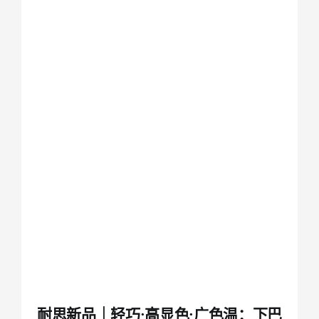
耐思新品｜轻巧·高显色·广色温：下巴