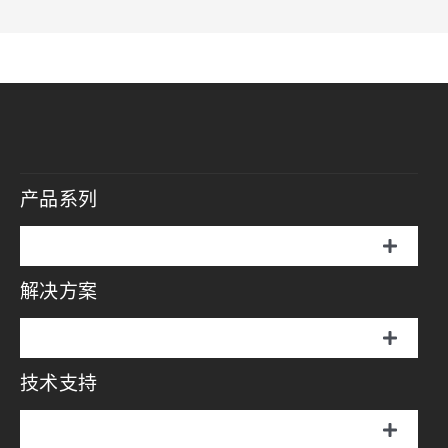
产品系列
切
换
解决方案
伞罩灯
导
航
切
说明书
换
技术支持
摄影方案
导
航
画册
切