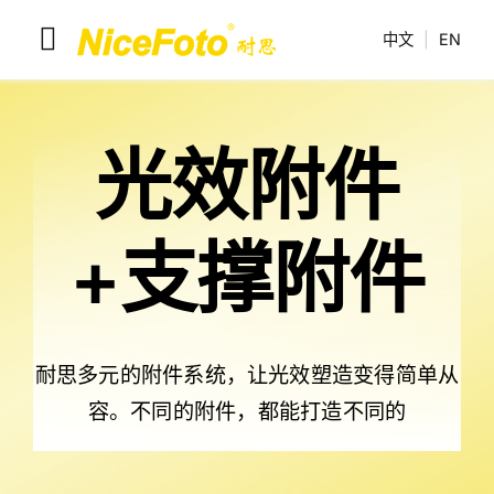
跳
中文
|
EN
到
切
内
换
容
耐思产品
导
光效附件
解决方案
航
联系我们
+支撑附件
耐思介绍
耐思多元的附件系统，让光效塑造变得简单从
容。不同的附件，都能打造不同的