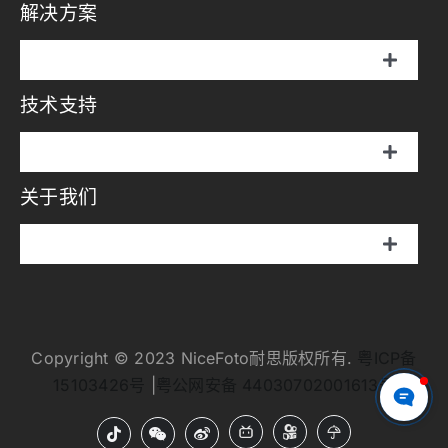
换
解决方案
伞罩灯
导
航
切
说明书
换
技术支持
摄影方案
导
航
画册
切
影视方案
换
关于我们
伞罩灯
导
视频中心
航
直播方案
切
说明书
换
问答中心
耐思介绍
导
航
画册
APP
Copyright © 2023 NiceFoto耐思版权所有.
粤ICP备
耐思新闻
15103426号
|
粤公网安备 44030702001613号
视频中心
固件
招聘人才