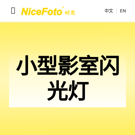
跳
中文
|
EN
到
切
内
换
容
耐思产品
导
解决方案
航
小型影室闪
联系我们
耐思介绍
光灯