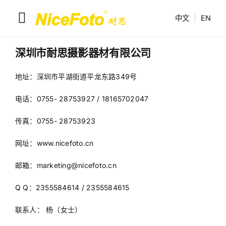
跳
中文
|
EN
到
切
内
换
容
耐思产品
深圳市耐思摄影器材有限公司
导
地址：深圳市平湖街道平龙东路349号
解决方案
航
电话：0755- 28753927 / 18165702047
联系我们
传真：0755- 28753923
耐思介绍
网址：
www.nicefoto.cn
邮箱：marketing@nicefoto.cn
Q Q：2355584614 / 2355584615
联系人： 杨（女士）