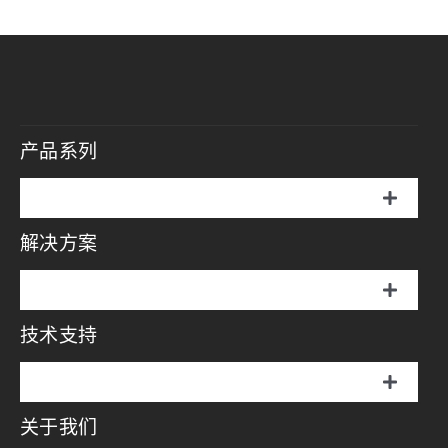
产品系列
切
换
解决方案
伞罩灯
导
航
切
说明书
换
技术支持
摄影方案
导
航
画册
切
影视方案
换
关于我们
伞罩灯
导
视频中心