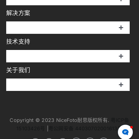
切
换
解决方案
伞罩灯
导
航
切
说明书
换
技术支持
摄影方案
导
航
画册
切
影视方案
换
关于我们
伞罩灯
导
视频中心
航
直播方案
切
说明书
换
问答中心
耐思介绍
导
航
画册
APP
Copyright © 2023 NiceFoto耐思版权所有.
粤ICP备
耐思新闻
15103426号
|
粤公网安备 44030702001613号
视频中心
固件