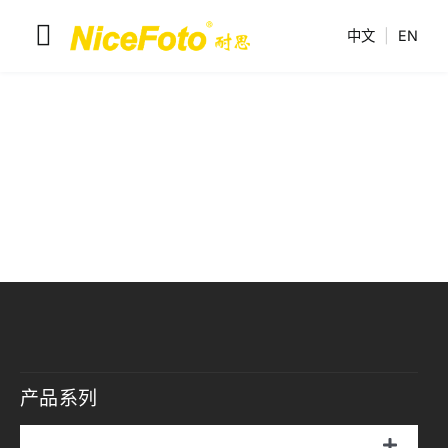
跳
中文
|
EN
到
切
内
换
容
耐思产品
导
解决方案
航
联系我们
耐思介绍
产品系列