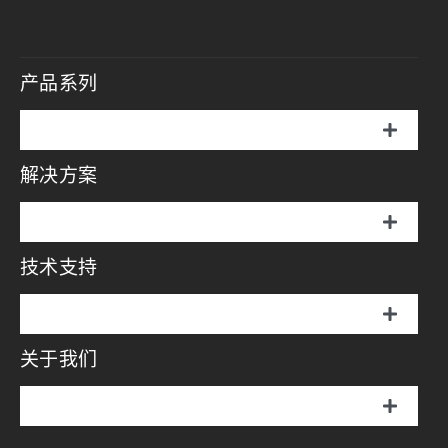
产品系列
切
换
解决方案
伞罩灯
导
航
切
说明书
换
技术支持
摄影方案
导
航
画册
切
影视方案
换
关于我们
伞罩灯
导
视频中心
航
直播方案
切
说明书
换
问答中心