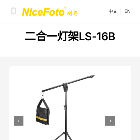
跳
中文
|
EN
到
切
内
换
容
耐思产品
二合一灯架LS-16B
导
解决方案
航
联系我们
耐思介绍

