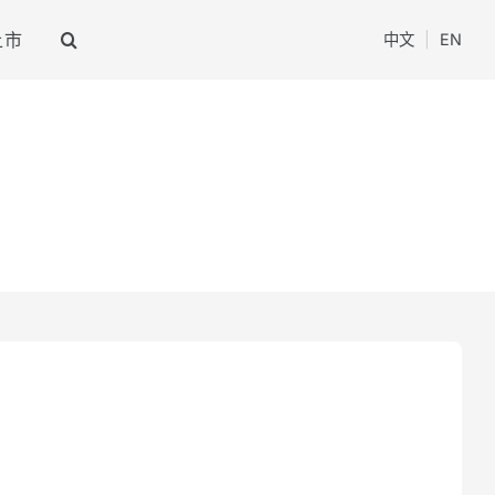
上市
中文
|
EN
闪光灯
光效附件+支撑附件
拍闪光灯
影视柔光附件
室闪光灯
影视聚光附件
室闪光灯
烟雾机