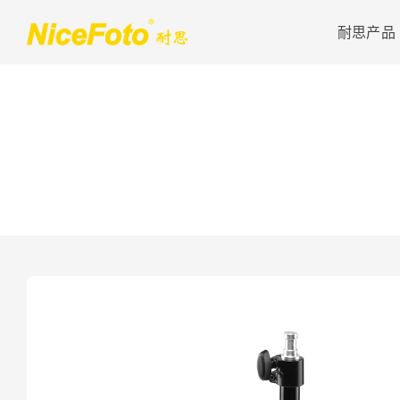
跳
耐思产品
到
内
容
伞罩灯
影视灯光
伞罩灯深抛系列
超越五色灯LV系列
伞罩灯灯笼系列
多色混光LV.pro系列
伞罩灯八角系列
徕维LV&LA系列