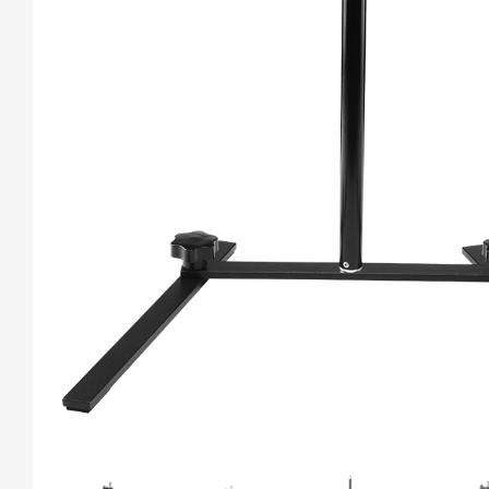
伞罩灯方形系列
光耀FC系列
卷布灯/折叠布灯
夕阳灯BL系列
更多...