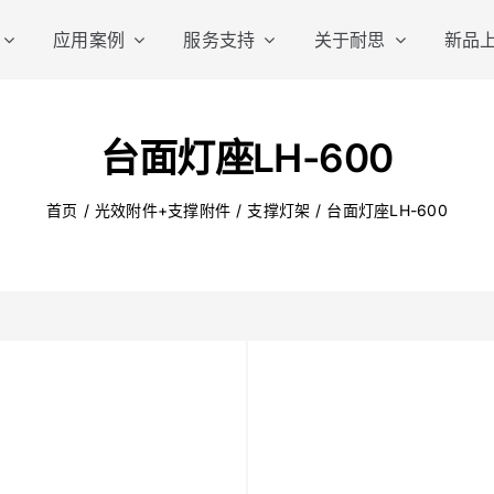
应用案例
服务支持
关于耐思
新品
便携影视灯
摄影
台面灯座LH-600
首页
光效附件+支撑附件
支撑灯架
台面灯座LH-600
棒灯
无线外
平板灯
专业影
口袋便携灯
小型影