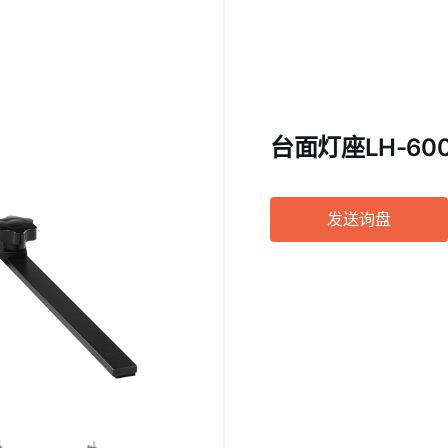
便携影视灯
相机闪
遥控触
更多...
台面灯座LH-60
发送询盘