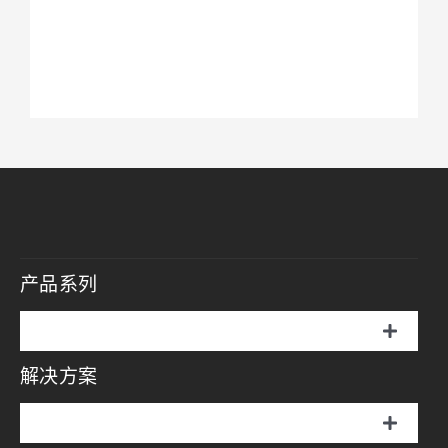
产品系列
切
换
解决方案
伞罩灯
导
航
切