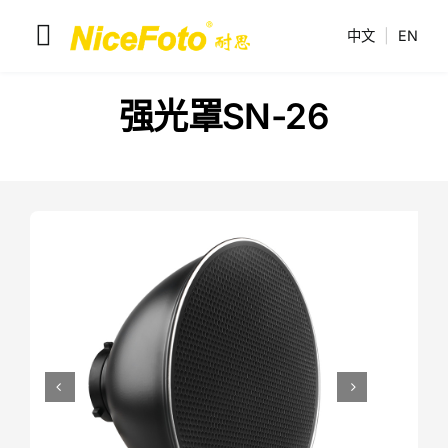
跳
中文
|
EN
到
切
内
换
容
耐思产品
强光罩SN-26
导
解决方案
航
联系我们
耐思介绍

