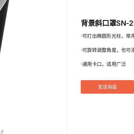
便携影视灯
相机闪
遥控触
背景斜口罩SN-2
更多...
·可打出椭圆形光柱，常
·可旋转调整角度，也可
·通用卡口，适用广泛
发送询盘