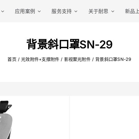
应用案例
服务支持
关于耐思
新品
便携影视灯
摄影
背景斜口罩SN-29
首页
光效附件+支撑附件
影视聚光附件
背景斜口罩SN-29
棒灯
无线外
平板灯
专业影
口袋便携灯
小型影