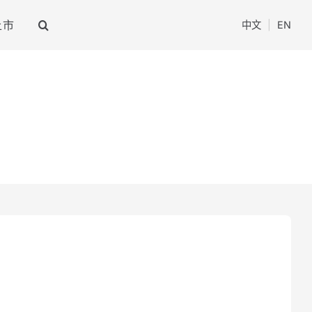
上市
中文
|
EN
闪光灯
光效附件+支撑附件
拍闪光灯
影视柔光附件
室闪光灯
影视聚光附件
室闪光灯
烟雾机