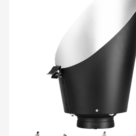
伞罩灯方形系列
光耀FC系列
卷布灯/折叠布灯
夕阳灯BL系列
更多...