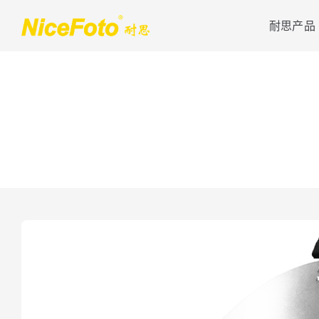
跳
耐思产品
到
内
容
伞罩灯
影视灯光
伞罩灯深抛系列
超越五色灯LV系列
伞罩灯灯笼系列
多色混光LV.pro系列
伞罩灯八角系列
徕维LV&LA系列