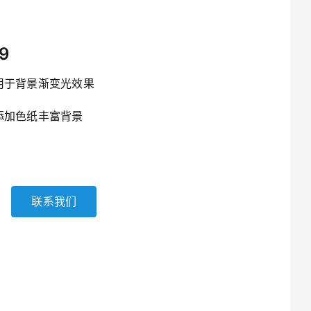
光灯
摄影柔光附件
发器
摄影聚光附件
9
手机支撑附件
拍摄台
用于背景渐变光效果
更多...
添加色纸丰富背景
联系我们