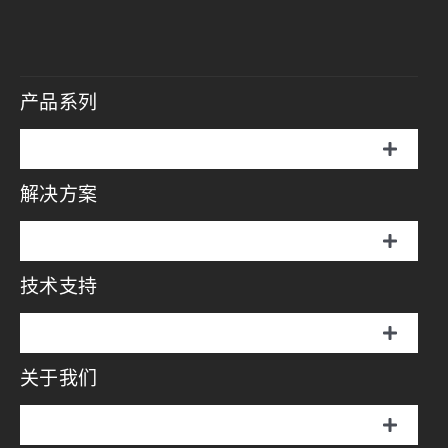
产品系列
切
换
解决方案
伞罩灯
导
航
切
说明书
换
技术支持
摄影方案
导
航
画册
切
影视方案
换
关于我们
伞罩灯
导
视频中心
航
直播方案
切