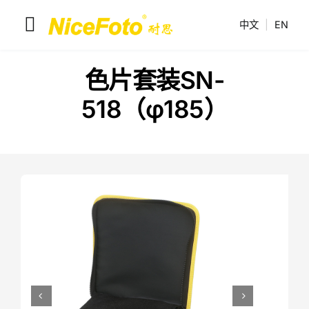
跳
中文
|
EN
到
切
内
换
容
耐思产品
色片套装SN-
导
518（φ185）
解决方案
航
联系我们
耐思介绍

