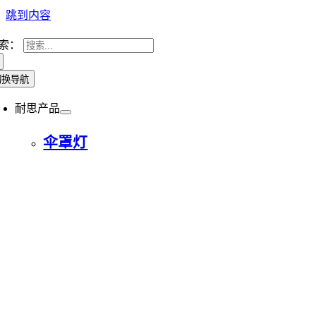
跳到内容
索：
切换导航
耐思产品
伞罩灯