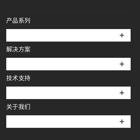
产品系列
切
换
解决方案
伞罩灯
导
航
切
说明书
换
技术支持
摄影方案
导
航
画册
切
影视方案
换
关于我们
伞罩灯
导
视频中心
航
直播方案
切
说明书
换
问答中心
耐思介绍