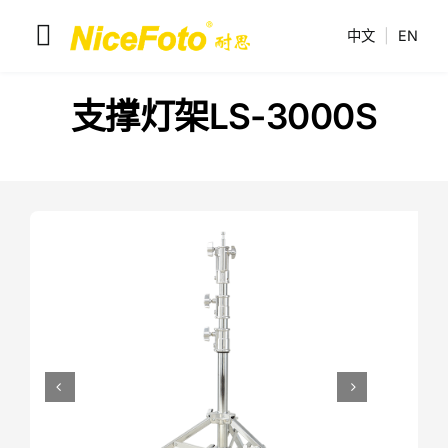
跳
中文
|
EN
到
切
内
换
容
耐思产品
支撑灯架LS-3000S
导
解决方案
航
联系我们
耐思介绍

