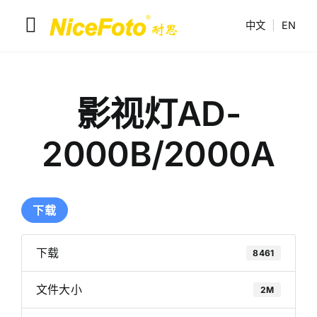
跳
中文
|
EN
到
切
内
换
容
耐思产品
导
影视灯AD-
解决方案
航
2000B/2000A
联系我们
耐思介绍
下载
下载
8461
文件大小
2M