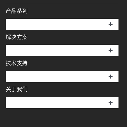
产品系列
切
换
解决方案
伞罩灯
导
航
切
说明书
换
技术支持
摄影方案
导
航
画册
切
影视方案
换
关于我们
伞罩灯
导
视频中心
航
直播方案
切
说明书
换
问答中心
耐思介绍
导
航