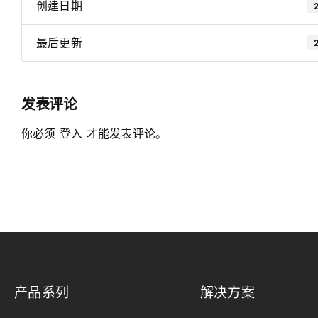
伞罩灯方形系列
创建日期
光耀FC系列
卷布灯/折叠布灯
夕阳灯BL系列
最后更新
更多...
发表评论
你必须
登入
才能发表评论。
产品系列
解决方案