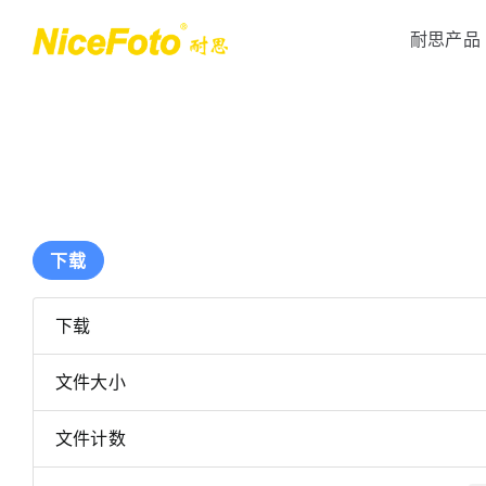
跳
耐思产品
到
内
容
伞罩灯
影视灯光
下载
下载
文件大小
伞罩灯深抛系列
超越五色灯LV系列
伞罩灯灯笼系列
多色混光LV.pro系列
文件计数
伞罩灯八角系列
徕维LV&LA系列