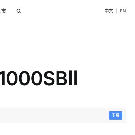
上市
中文
|
EN
闪光灯
光效附件+支撑附件
000SBⅡ
拍闪光灯
影视柔光附件
下载
室闪光灯
影视聚光附件
室闪光灯
烟雾机