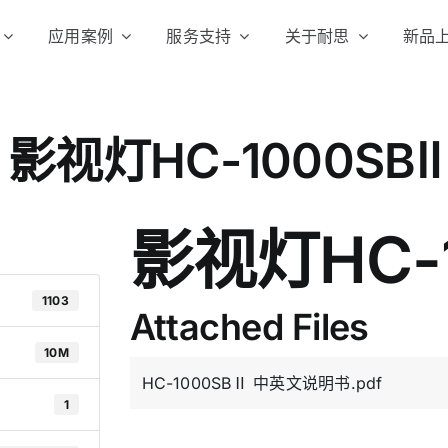
应用案例
服务支持
关于耐思
新品
便携影视灯
摄影
影视灯HC-1000SBⅡ
影视灯HC-1
1103
Attached Files
10M
棒灯
无线外
HC-1000SBⅡ 中英文说明书.pdf
平板灯
专业影
1
口袋便携灯
小型影